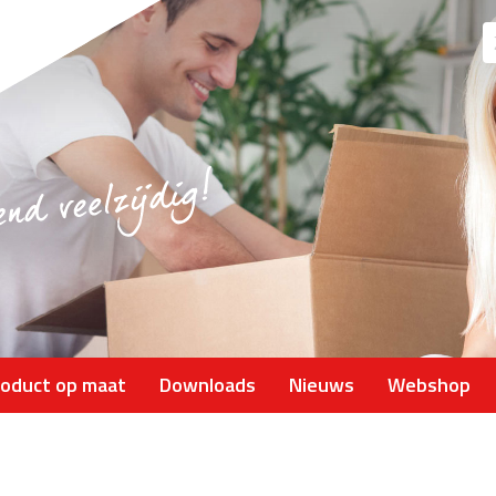
Z
na
roduct op maat
Downloads
Nieuws
Webshop