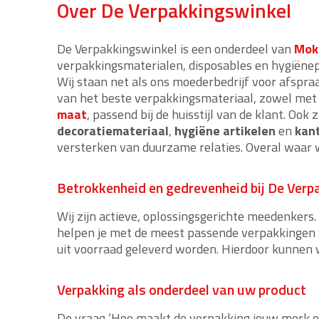
Over De Verpakkingswinkel
De Verpakkingswinkel is een onderdeel van
Mok
verpakkingsmaterialen, disposables en hygiënep
Wij staan net als ons moederbedrijf voor afspraa
van het beste verpakkingsmateriaal, zowel me
maat
, passend bij de huisstijl van de klant. Oo
decoratiemateriaal
,
hygiëne artikelen
en
kan
versterken van duurzame relaties. Overal waar 
Betrokkenheid en gedrevenheid bij De Verp
Wij zijn actieve, oplossingsgerichte meedenkers
helpen je met de meest passende verpakkingen v
uit voorraad geleverd worden. Hierdoor kunnen w
Verpakking als onderdeel van uw product
De vraag ‘Hoe maakt de verpakking jouw merk of 