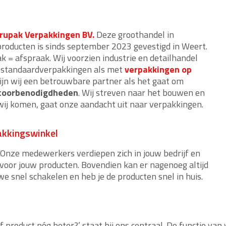
rupak Verpakkingen BV.
Deze groothandel in
roducten is sinds september 2023 gevestigd in Weert.
k = afspraak. Wij voorzien industrie en detailhandel
t standaardverpakkingen als met
verpakkingen op
k zijn wij een betrouwbare partner als het gaat om
toorbenodigdheden
. Wij streven naar het bouwen en
wij komen, gaat onze aandacht uit naar verpakkingen.
akkingswinkel
. Onze medewerkers verdiepen zich in jouw bedrijf en
oor jouw producten. Bovendien kan er nagenoeg altijd
e snel schakelen en heb je de producten snel in huis.
product nóg beter?’ staat bij ons centraal. De functie va